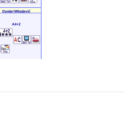
Danijel Mihaljević
A4+2