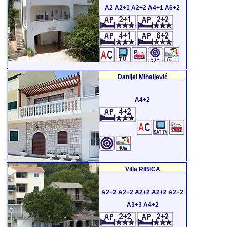
A2 A2+1 A2+2 A4+1 A6+2
Danijel Mihaljević
A4+2
Villa RIBICA
A2+2 A2+2 A2+2 A2+2 A2+2
A3+3 A4+2