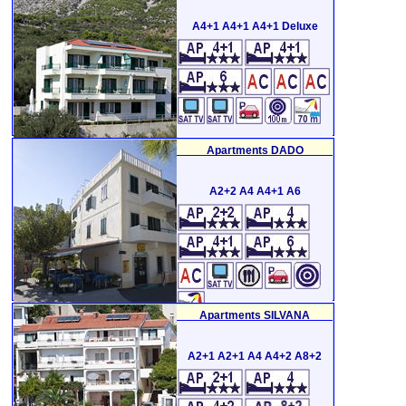
A4+1 A4+1 A4+1 Deluxe
Apartments DADO
A2+2 A4 A4+1 A6
Apartments SILVANA
A2+1 A2+1 A4 A4+2 A8+2