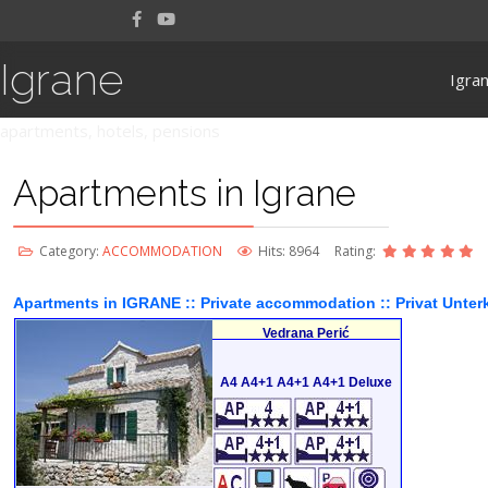
Igrane
Igra
apartments, hotels, pensions
Apartments in Igrane
Category:
ACCOMMODATION
Hits: 8964
Rating:
Apartments in IGRANE :: Private accommodation :: Privat Unter
Vedrana Perić
A4 A4+1 A4+1 A4+1 Deluxe