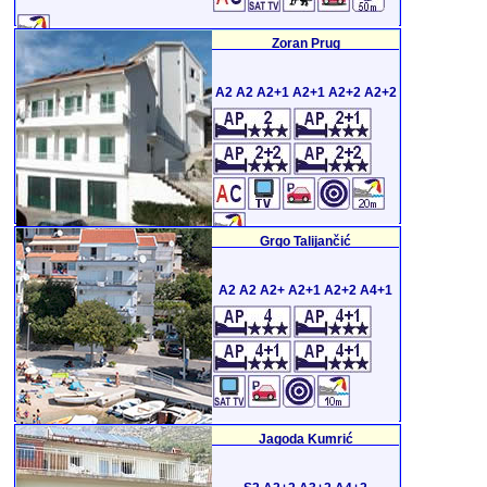
Zoran Prug
A2 A2 A2+1 A2+1 A2+2 A2+2
Grgo Talijančić
A2 A2 A2+ A2+1 A2+2 A4+1
Jagoda Kumrić