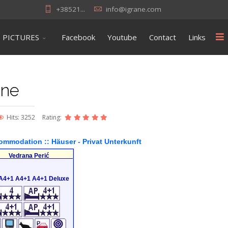
+38521...
info@igrane.com
PICTURES
Facebook
Youtube
Contact
Links
ane
Hits: 3252
Rating:
ccommodation ::
Häuser
- Privat Unterkunft
Vedrana Perić
A4+1 A4+1 A4+1 Deluxe