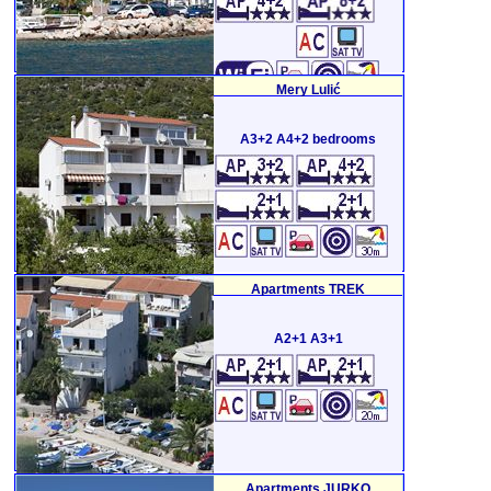
Mery Lulić
A3+2 A4+2 bedrooms
Apartments TREK
A2+1 A3+1
Apartments JURKO