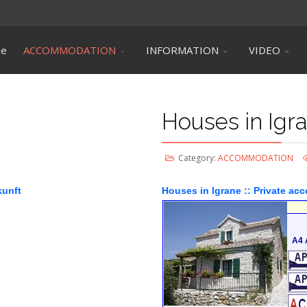
ne
ACCOMMODATION
INFORMATION
VIDEO
Houses in Igr
Category:
ACCOMMODATION
kunft
Houses in Igrane :: Private a
A4 