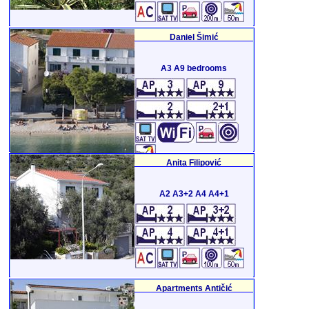
Daniel Šimić
A3 A9 bedrooms
Anita Filipović
A2 A3+2 A4 A4+1
Apartments Antičić