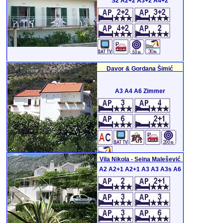
S2 A2+2 A3+2 A4+2
Davor & Gordana Šimić
A3 A4 A6 Zimmer
Vila Nikola - Seina Malešević
A2 A2+1 A2+1 A3 A3 A3s A6