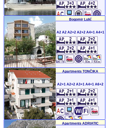
Bogomir Lulić
A2 A2 A2+2 A2+2 A4+1 A4+1
Apartments TONČIKA
A2+1 A2+2 A3+1 A4+1 A6+2
Apartments ADRIATIC